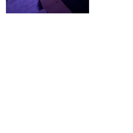
Dit kan een Sound healing sessie
jou brengen:
Ontspanning en rust in hoofd en
lichaam
Verlagen van stress, angst,
depressie, spanning
Helen
van onverwerkte emoties
Verhogen van het bewustzijn en de
mentale helderheid
Verdiepen van de verbinding met je
intuïtie
Boosten van je zelfhelend vermogen