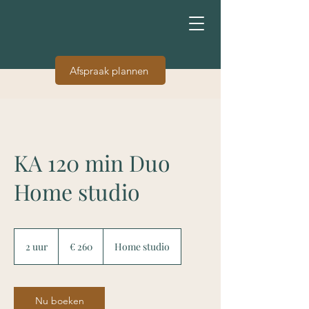
Afspraak plannen
KA 120 min Duo
Home studio
260
euro
2 uur
2
€ 260
Home studio
u
u
r
Nu boeken