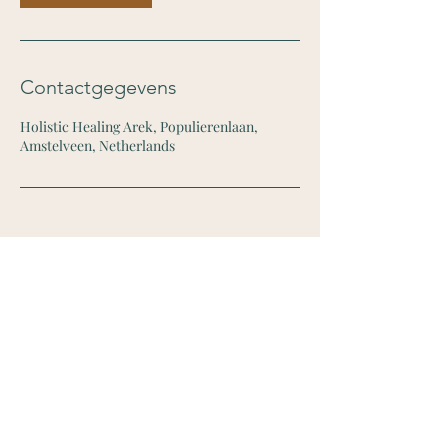
Contactgegevens
Holistic Healing Arek, Populierenlaan,
Amstelveen, Netherlands
Holistic Healing Arek
KVK
90592417
|
BTW NL004832811B59
Algemene voorwaarden
|
Privacy
Aangesloten bij beroepsorganisaties: