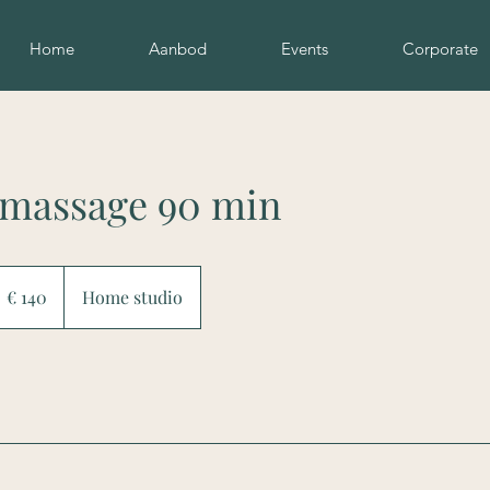
Home
Aanbod
Events
Corporate
c massage 90 min
40
uro
€ 140
Home studio