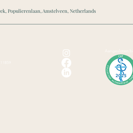
rek, Populierenlaan, Amstelveen, Netherlands
Aangesloten bi
811B59