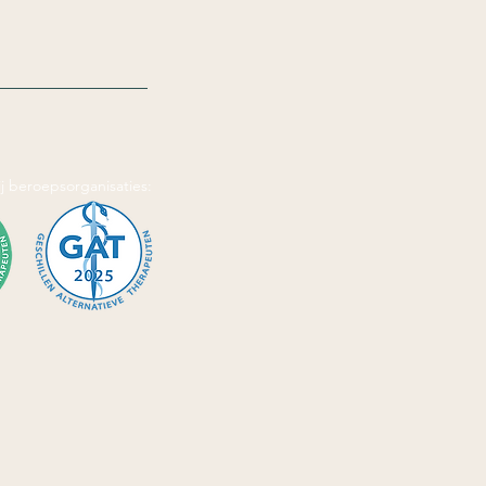
j beroepsorganisaties: