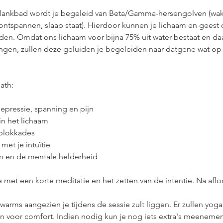
klankbad wordt je begeleid van Beta/Gamma-hersengolven (wakke
ontspannen, slaap staat). Hierdoor kunnen je lichaam en geest
den. Omdat ons lichaam voor bijna 75% uit water bestaat en da
llingen, zullen deze geluiden je begeleiden naar datgene wat o
ath:
 depressie, spanning en pijn
in het lichaam
 blokkades
met je intuïtie
n en de mentale helderheid
t een korte meditatie en het zetten van de intentie. Na afloop
warms aangezien je tijdens de sessie zult liggen. Er zullen yog
n voor comfort. Indien nodig kun je nog iets extra's meenemen