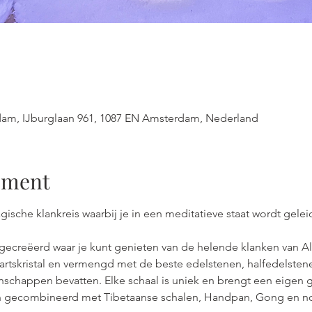
dam, IJburglaan 961, 1087 EN Amsterdam, Nederland
ement
gische klankreis waarbij je in een meditatieve staat wordt gelei
 gecreëerd waar je kunt genieten van de helende klanken van A
rtskristal en vermengd met de beste edelstenen, halfedelsten
chappen bevatten. Elke schaal is uniek en brengt een eigen gelu
 gecombineerd met Tibetaanse schalen, Handpan, Gong en no