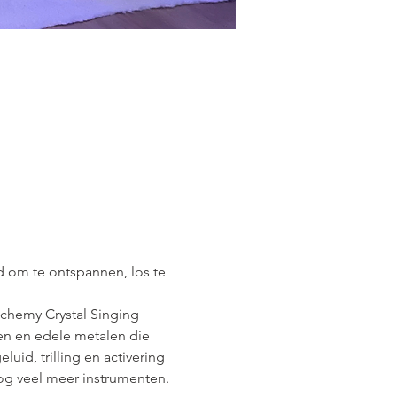
d om te ontspannen, los te 
lchemy Crystal Singing 
en en edele metalen die 
id, trilling en activering 
g veel meer instrumenten.