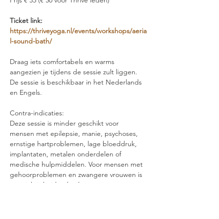
Prijs € 35 (€ 30 voor Thrive leden)
Ticket link: 
https://thriveyoga.nl/events/workshops/aeria
l-sound-bath/ 
Draag iets comfortabels en warms 
aangezien je tijdens de sessie zult liggen.
De sessie is beschikbaar in het Nederlands 
en Engels.
Contra-indicaties:
Deze sessie is minder geschikt voor 
mensen met epilepsie, manie, psychoses, 
ernstige hartproblemen, lage bloeddruk, 
implantaten, metalen onderdelen of 
medische hulpmiddelen. Voor mensen met 
gehoorproblemen en zwangere vrouwen is 
voorzichtigheid geboden.
Over jouw facilitators:
Arek komt uit het bedrijfsleven, hij 