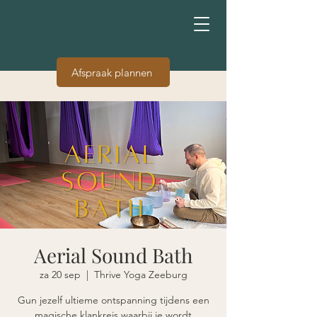
Afspraak plannen
Aerial Sound Bath
za 20 sep
  |  
Thrive Yoga Zeeburg
Gun jezelf ultieme ontspanning tijdens een
magische klankreis waarbij je wordt