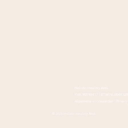
Holistic Healing Arek
KVK 90592417 |
BTW NL004832
Algemene voorwaarden
|
Privacy
© 2025 Holistic Healing Arek