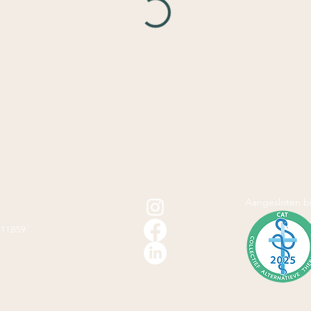
Aangesloten bi
811B59