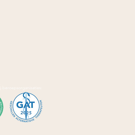
j beroepsorganisaties: