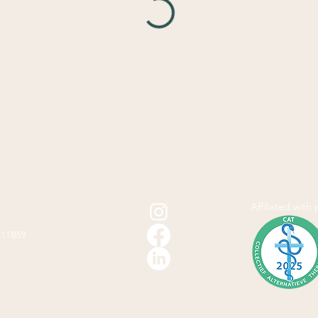
Affiliated with
811B59