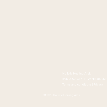
Holistic
Healing
Arek
KVK 90592417 |
BTW NL004832
Terms and conditions
|
Privacy
© 2025 Holistic Healing Arek